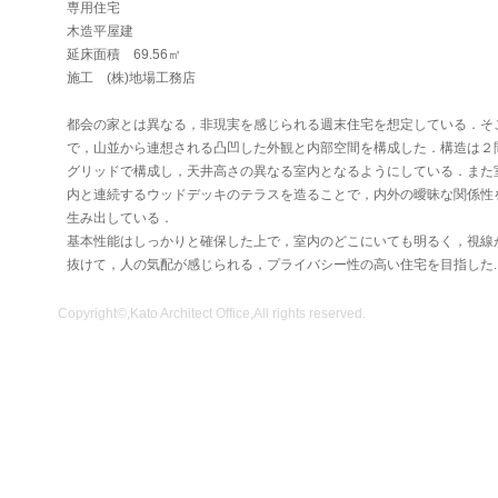
専用住宅
木造平屋建
延床面積 69.56㎡
施工 (株)地場工務店
都会の家とは異なる，
非現実を感じられる週末住宅を想定している．そ
で，
山並から連想される凸凹した外観と内部空間を構成した．
構造は２
グリッドで構成し，天井高さの異なる室内となるようにしている．また
内と連続するウッドデッキのテラスを造ることで，内外の曖昧な関係性
生み出している．
基本性能はしっかりと確保した上で，室内のどこにいても明るく，視線
抜けて，人の気配が感じられる，プライバシー性の高い住宅を目指した.
Copyright©,Kato Architect Office,All rights reserved.