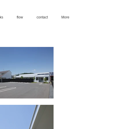
ks
flow
contact
More