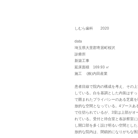
しむら歯科 2020
data
埼玉県大里郡寄居町桜沢
診療所
新築工事
延床面積 169.93 ㎡
施工 (株)内田産業
患者目線で院内の構成を考え、その上
している。白を基調とした内装はすっ
で囲まれたプライバシーのある芝庭を
放的な空間となっている。4ブースあ
で仕切られているが、3室は上部がオ
れている。受付と待合室と各診察室に
し開口部を多く設け明るい空間とした
放的な院内は、閉鎖的になりがちな医