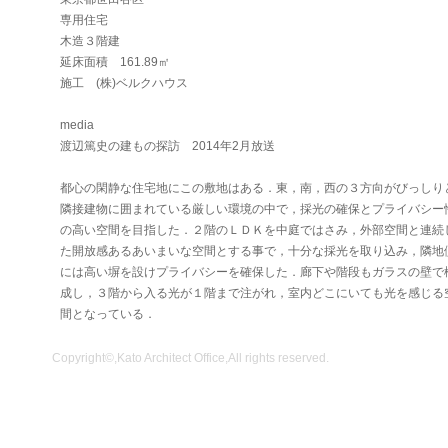
専用住宅
木造３階建
延床面積 161.89㎡
施工 (株)ベルクハウス
media
渡辺篤史の建もの探訪 2014年2月放送
都心の閑静な住宅地にこの敷地はある．東，南，西の３方向がびっしり
隣接建物に囲まれている厳しい環境の中で，採光の確保とプライバシー
の高い空間を目指した．２階のＬＤＫを中庭ではさみ，外部空間と連続
た開放感あるあいまいな空間とする事で，十分な採光を取り込み，隣地
には高い塀を設けプライバシーを確保した．廊下や階段もガラスの壁で
成し，３階から入る光が１階まで注がれ，室内どこにいても光を感じる
間となっている．
Copyright©,Kato Architect Office,All rights reserved.