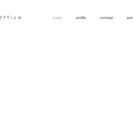
Office
home
profile
concept
wor