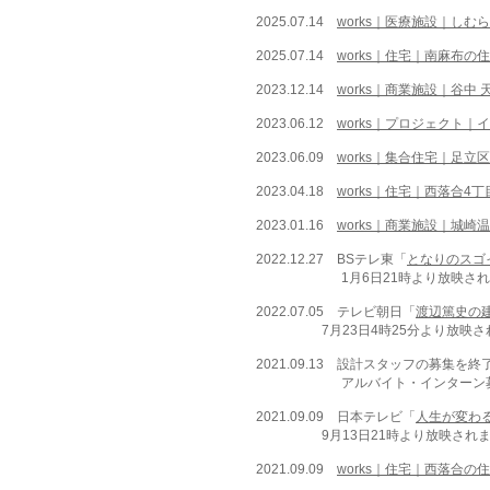
2025
.07
.14
works｜医療施設｜しむ
​2025
.07
.14
works｜住宅｜南麻布の
​202
3.12
.14
works｜商業施設｜谷中
2023.0
6.12
works｜プロ
ジェクト｜イ
2023.06.09
works｜集合住宅｜足立
2023.04.18
works｜住宅｜西落合4
2023.01.16
works｜商業施設｜城崎
2022.12.27
BSテレ東「
となりのスゴ
1月6日21時より放映され
2022.07.05 テレビ朝日「
渡辺篤史の
7月23日4時25分より放映され
2021.09.13 設計スタッフの募集を終
アルバイト・インターン募集は
2021.09.09 日本テレビ「
人生が変わ
9月13日21時より放映されま
2021.09.09
works｜住宅｜西落合の