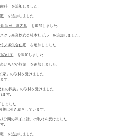
ら歯科
を追加しました.
住宅
を追加しました.
 天龍院廟 屋内墓
を追加しました.
スクラ産業株式会社本社ビル
を追加しました.
区竹ノ塚集合住宅
を追加しました.
丁目の住宅
を追加しました.
温泉いちだや旅館
を追加しました.
イ家
」
の取材を受けました．
ます.
建もの探訪
」の取材を受けました．
ます.
了しました.
引き続きしています.
る1分間の深イイ話
」の取材を受けました．
す.
住宅
を追加しました.