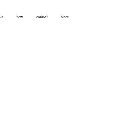
ks
flow
contact
More